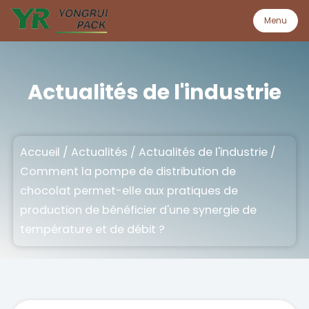
Menu
Menu
Actualités de l'industrie
Accueil
Accueil
/
Actualités
/
Actualités de l'industrie
/
Produit
Comment la pompe de distribution de
chocolat permet-elle aux pratiques de
À propos
production de bénéficier d'une synergie de
température et de débit ?
Qualité
Personnalisation