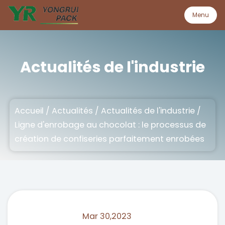
Menu
Menu
Actualités de l'industrie
Accueil
Accueil
/
Actualités
/
Actualités de l'industrie
/
Produit
Ligne d'enrobage au chocolat : le processus de
création de confiseries parfaitement enrobées
À propos
Qualité
Personnalisation
Mar 30,2023